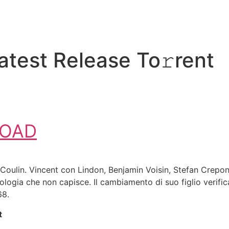
atest Release To𝚛rent
OAD
l Coulin. Vincent con Lindon, Benjamin Voisin, Stefan Crepo
ologia che non capisce. Il cambiamento di suo figlio verifica
68.
t